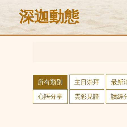
深迦動態
所有類別
主日崇拜
最新
心語分享
雲彩見證
讀經