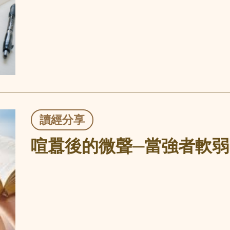
讀經分享
喧囂後的微聲─當強者軟弱