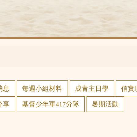
消息
每週小組材料
成青主日學
信實班
分享
基督少年軍417分隊
暑期活動