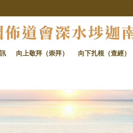
訊
向上敬拜（崇拜）
向下扎根（查經）