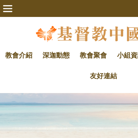
教會介紹
深迦動態
教會聚會
小組資
友好連結