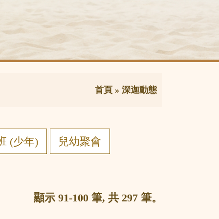
首頁
»
深迦動態
 (少年)
兒幼聚會
顯示 91-100 筆, 共 297 筆。