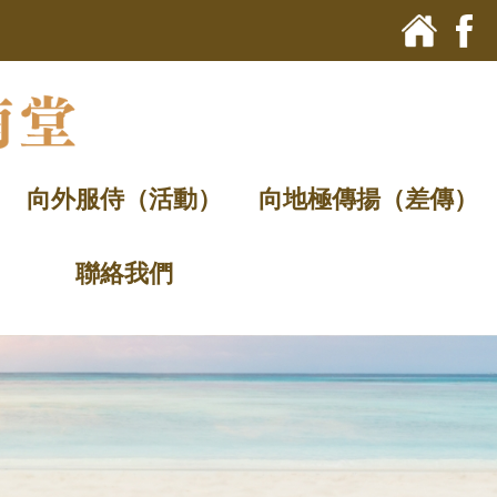
向外服侍（活動）
向地極傳揚（差傳）
聯絡我們