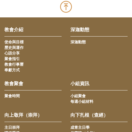
教會介紹
深迦動態
使命與目標
深迦動態
歷史與運作
心語分享
聚會指引
教會行事曆
奉獻方式
教會聚會
小組資訊
聚會時間
小組聚會
每週小組材料
向上敬拜（崇拜）
向下扎根（查經）
主日崇拜
成青主日學