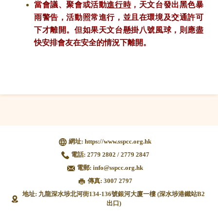
當會議、聚會或活動
進行時
，天文台發出黑色暴
雨警告，活動照常進行，並且在環境及交通許可
下才離開。但如果天文台懸掛八號風球，則應盡
快安排會友在安全的情況下離開。
網址:
https://www.sspcc.org.hk
電話:
2779 2802 / 2779 2847
電郵:
info@sspcc.org.hk
傳真: 3007 2797
地址: 九龍深水埗北河街134-136號銀河大廈一樓 (深水埗港鐵站B2
出口)