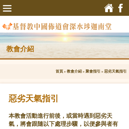
教會介紹
首頁
»
教會介紹
»
聚會指引
»
惡劣天氣指引
惡劣天氣指引
本教會活動進行前後，或當時遇到惡劣天
氣，將會跟隨以下處理步驟，以便參與者有