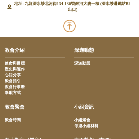
地址: 九龍深水埗北河街134-136號銀河大廈一樓 (深水埗港鐵站B2
出口)
教會介紹
深迦動態
使命與目標
深迦動態
歷史與運作
心語分享
聚會指引
教會行事曆
奉獻方式
教會聚會
小組資訊
聚會時間
小組聚會
每週小組材料