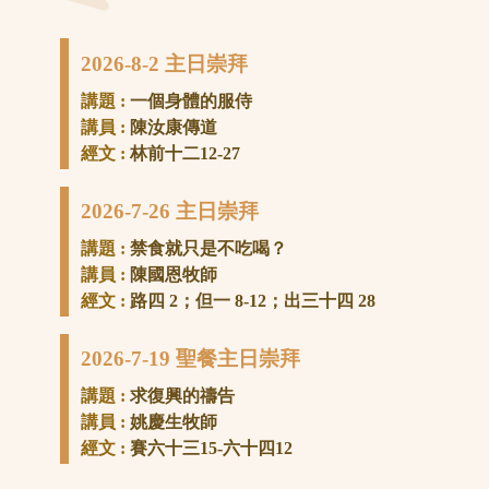
2026-8-2 主日崇拜
講題 :
一個身體的服侍
講員 :
陳汝康傳道
經文 :
林前十二12-27
2026-7-26 主日崇拜
講題 :
禁食就只是不吃喝？
講員 :
陳國恩牧師
經文 :
路四 2；但一 8-12；出三十四 28
2026-7-19 聖餐主日崇拜
講題 :
求復興的禱告
講員 :
姚慶生牧師
經文 :
賽六十三15-六十四12