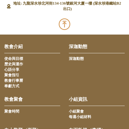
地址: 九龍深水埗北河街134-136號銀河大廈一樓 (深水埗港鐵站B2
出口)
教會介紹
深迦動態
使命與目標
深迦動態
歷史與運作
心語分享
聚會指引
教會行事曆
奉獻方式
教會聚會
小組資訊
聚會時間
小組聚會
每週小組材料