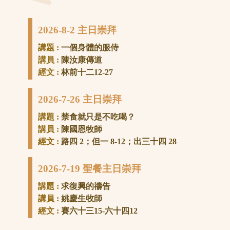
2026-8-2 主日崇拜
講題 :
一個身體的服侍
講員 :
陳汝康傳道
經文 :
林前十二12-27
2026-7-26 主日崇拜
講題 :
禁食就只是不吃喝？
講員 :
陳國恩牧師
經文 :
路四 2；但一 8-12；出三十四 28
2026-7-19 聖餐主日崇拜
講題 :
求復興的禱告
講員 :
姚慶生牧師
經文 :
賽六十三15-六十四12