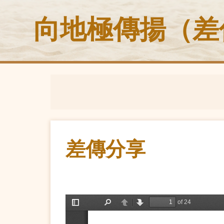
向地極傳揚（差
差傳分享