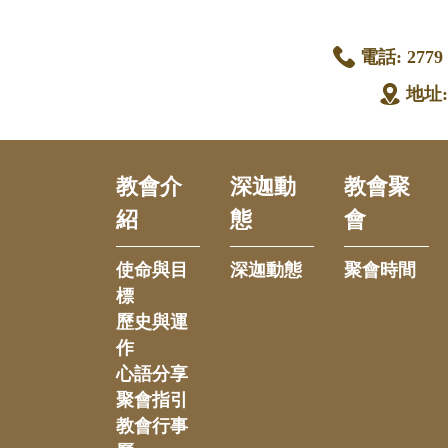
電話:
2779 
地址
教會介
深迦動
教會聚
紹
態
會
使命與目
深迦動態
聚會時間
標
歷史與運
作
心語分享
聚會指引
教會行事