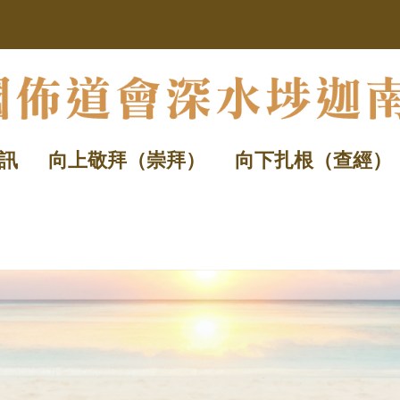
訊
向上敬拜（崇拜）
向下扎根（查經）