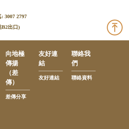
 3007 2797
B2出口)
向地極
友好連
聯絡我
傳揚
結
們
（差
友好連結
聯絡資料
傳）
差傳分享