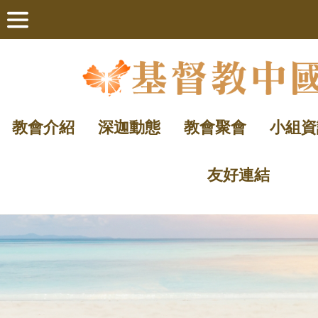
教會介紹
深迦動態
教會聚會
小組資
友好連結