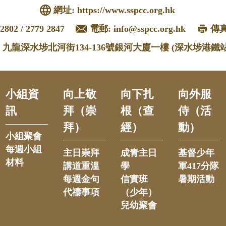
網址:
https://www.sspcc.org.hk
2802 / 2779 2847
電郵:
info@sspcc.org.hk
傳真:
: 九龍深水埗北河街134-136號銀河大廈一樓 (深水埗港鐵站
小組資
向上敬
向下扎
向外服
訊
拜（崇
根（查
侍（活
拜）
經）
動）
小組聚會
每週小組
主日崇拜
成青主日
基督少年
材料
講道重溫
學
軍417分隊
每週金句
信實班
暑期活動
代禱事項
（少年）
兒幼聚會