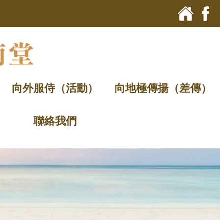
向外服侍（活動）
向地極傳揚（差傳）
聯絡我們