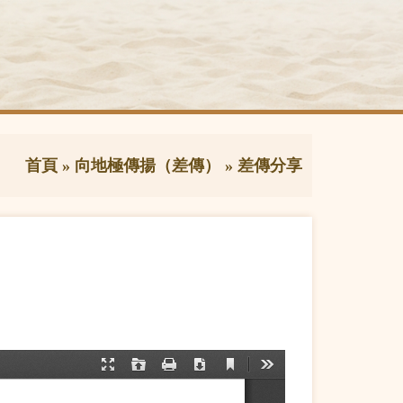
首頁
»
向地極傳揚（差傳）
»
差傳分享