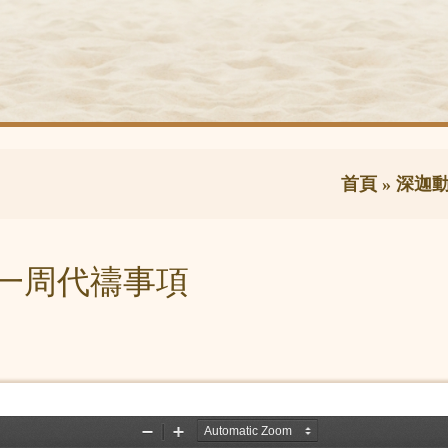
首頁
»
深迦
料及一周代禱事項