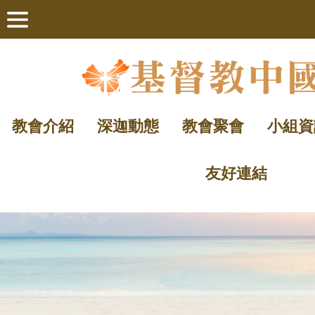
教會介紹
深迦動態
教會聚會
小組資
友好連結