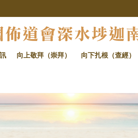
訊
向上敬拜（崇拜）
向下扎根（查經）