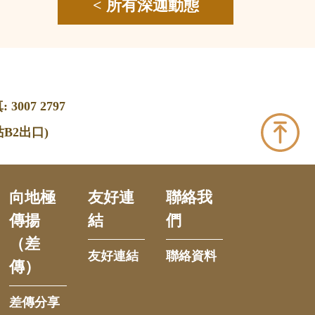
< 所有深迦動態
 3007 2797
B2出口)
向地極
友好連
聯絡我
傳揚
結
們
（差
友好連結
聯絡資料
傳）
差傳分享