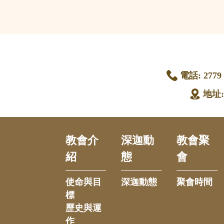
電話:
2779 
地址
教會介
深迦動
教會聚
紹
態
會
使命與目
深迦動態
聚會時間
標
歷史與運
作