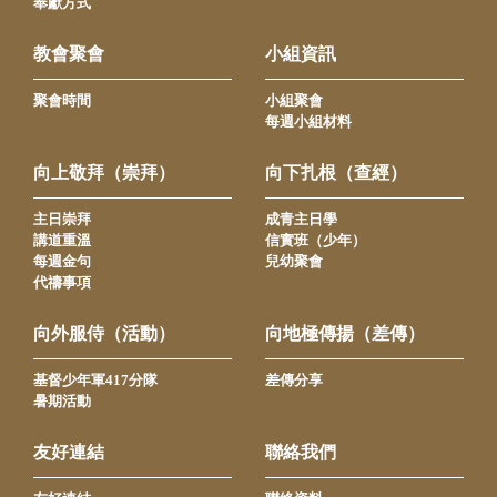
奉獻方式
教會聚會
小組資訊
聚會時間
小組聚會
每週小組材料
向上敬拜（崇拜）
向下扎根（查經）
主日崇拜
成青主日學
講道重溫
信實班（少年）
每週金句
兒幼聚會
代禱事項
向外服侍（活動）
向地極傳揚（差傳）
基督少年軍417分隊
差傳分享
暑期活動
友好連結
聯絡我們