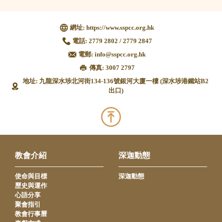
網址:
https://www.sspcc.org.hk
電話:
2779 2802 / 2779 2847
電郵:
info@sspcc.org.hk
傳真: 3007 2797
地址: 九龍深水埗北河街134-136號銀河大廈一樓 (深水埗港鐵站B2
出口)
教會介紹
深迦動態
使命與目標
深迦動態
歷史與運作
心語分享
聚會指引
教會行事曆