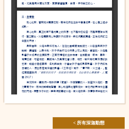
< 所有深迦動態