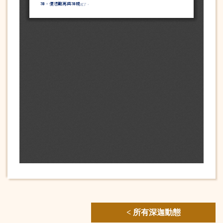
< 所有深迦動態