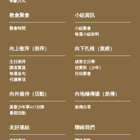
奉獻方式
教會聚會
小組資訊
聚會時間
小組聚會
每週小組材料
向上敬拜（崇拜）
向下扎根（查經）
主日崇拜
成青主日學
講道重溫
信實班（少年）
每週金句
兒幼聚會
代禱事項
向外服侍（活動）
向地極傳揚（差傳）
基督少年軍417分隊
差傳分享
暑期活動
友好連結
聯絡我們