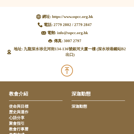
網址:
https://www.sspcc.org.hk
電話:
2779 2802 / 2779 2847
電郵:
info@sspcc.org.hk
傳真: 3007 2797
地址: 九龍深水埗北河街134-136號銀河大廈一樓 (深水埗港鐵站B2
出口)
教會介紹
深迦動態
使命與目標
深迦動態
歷史與運作
心語分享
聚會指引
教會行事曆