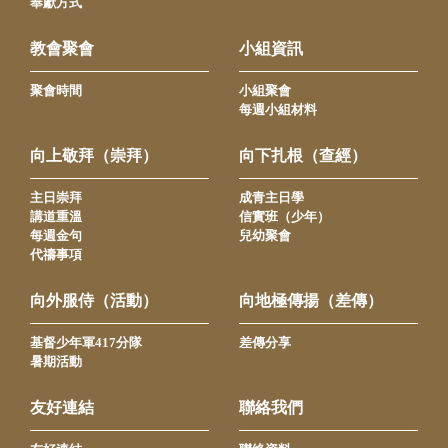
奉獻方式
教會聚會
小組資訊
聚會時間
小組聚會
每週小組材料
向上敬拜（崇拜）
向下扎根（查經）
主日崇拜
成青主日學
講道重溫
信實班（少年）
每週金句
兒幼聚會
代禱事項
向外服侍（活動）
向地極傳揚（差傳）
基督少年軍417分隊
差傳分享
暑期活動
友好連結
聯絡我們