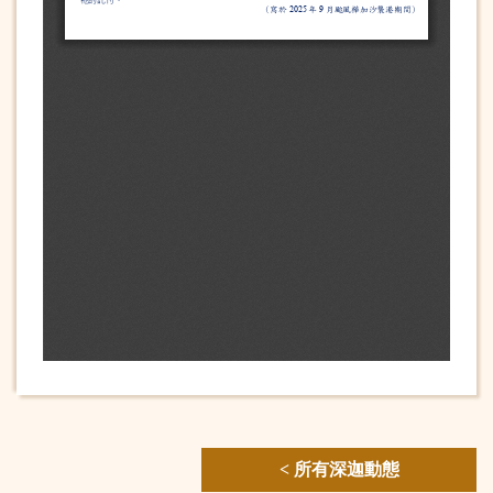
< 所有深迦動態