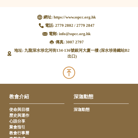
網址:
https://www.sspcc.org.hk
電話:
2779 2802 / 2779 2847
電郵:
info@sspcc.org.hk
傳真: 3007 2797
地址: 九龍深水埗北河街134-136號銀河大廈一樓 (深水埗港鐵站B2
出口)
教會介紹
深迦動態
使命與目標
深迦動態
歷史與運作
心語分享
聚會指引
教會行事曆