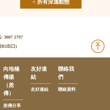
< 所有深迦動態
 3007 2797
B2出口)
向地極
友好連
聯絡我
傳揚
結
們
（差
友好連結
聯絡資料
傳）
差傳分享