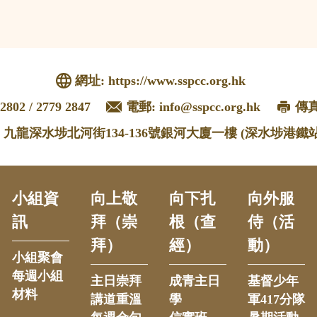
網址:
https://www.sspcc.org.hk
2802 / 2779 2847
電郵:
info@sspcc.org.hk
傳真:
: 九龍深水埗北河街134-136號銀河大廈一樓 (深水埗港鐵站
小組資
向上敬
向下扎
向外服
訊
拜（崇
根（查
侍（活
拜）
經）
動）
小組聚會
每週小組
主日崇拜
成青主日
基督少年
材料
講道重溫
學
軍417分隊