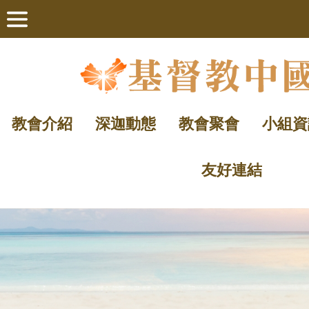
教會介紹
深迦動態
教會聚會
小組資
友好連結