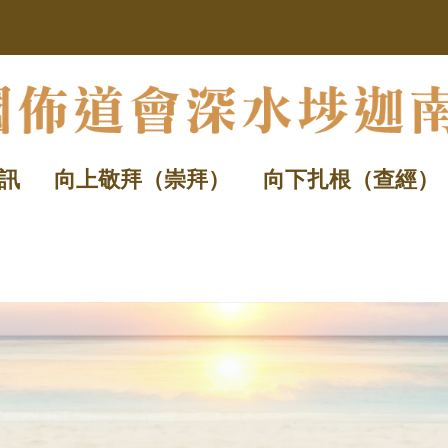
訊
向上敬拜（崇拜）
向下扎根（查經）