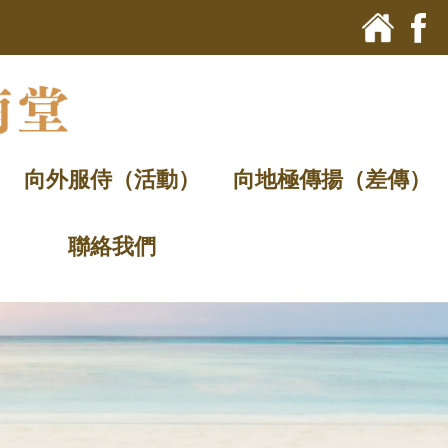
向外服侍（活動）
向地極傳揚（差傳）
聯絡我們