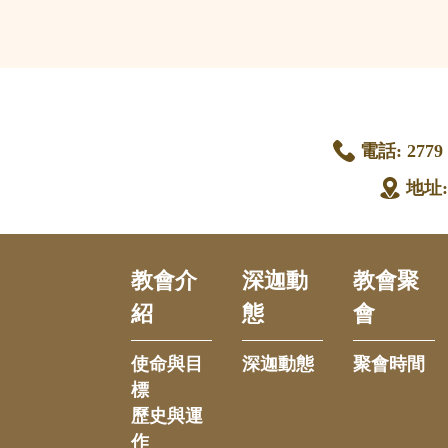
電話:
2779 
地址
教會介
深迦動
教會聚
紹
態
會
使命與目
深迦動態
聚會時間
標
歷史與運
作