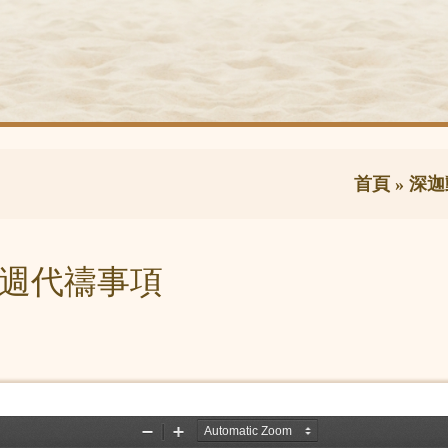
首頁
»
深迦
及一週代禱事項