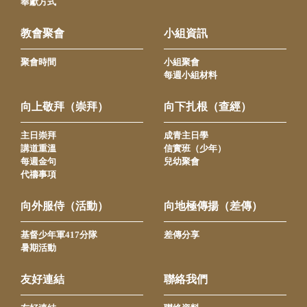
奉獻方式
教會聚會
小組資訊
聚會時間
小組聚會
每週小組材料
向上敬拜（崇拜）
向下扎根（查經）
主日崇拜
成青主日學
講道重溫
信實班（少年）
每週金句
兒幼聚會
代禱事項
向外服侍（活動）
向地極傳揚（差傳）
基督少年軍417分隊
差傳分享
暑期活動
友好連結
聯絡我們