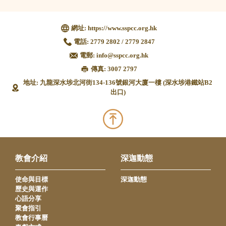
網址:
https://www.sspcc.org.hk
電話:
2779 2802 / 2779 2847
電郵:
info@sspcc.org.hk
傳真: 3007 2797
地址: 九龍深水埗北河街134-136號銀河大廈一樓 (深水埗港鐵站B2
出口)
教會介紹
深迦動態
使命與目標
深迦動態
歷史與運作
心語分享
聚會指引
教會行事曆