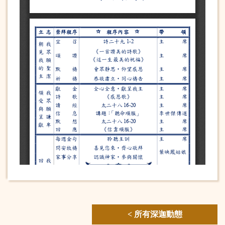
< 所有深迦動態