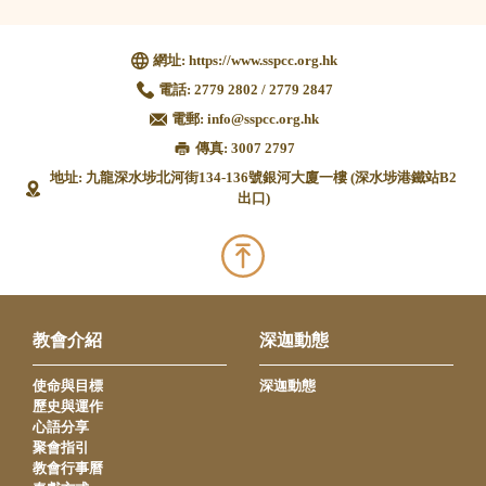
網址:
https://www.sspcc.org.hk
電話:
2779 2802 / 2779 2847
電郵:
info@sspcc.org.hk
傳真: 3007 2797
地址: 九龍深水埗北河街134-136號銀河大廈一樓 (深水埗港鐵站B2
出口)
教會介紹
深迦動態
使命與目標
深迦動態
歷史與運作
心語分享
聚會指引
教會行事曆