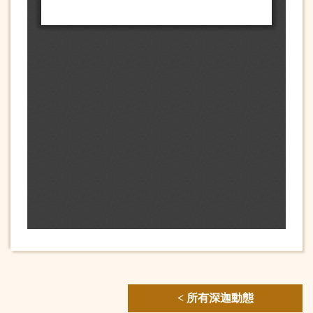
< 所有深迦動態