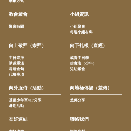
奉獻方式
教會聚會
小組資訊
聚會時間
小組聚會
每週小組材料
向上敬拜（崇拜）
向下扎根（查經）
主日崇拜
成青主日學
講道重溫
信實班（少年）
每週金句
兒幼聚會
代禱事項
向外服侍（活動）
向地極傳揚（差傳）
基督少年軍417分隊
差傳分享
暑期活動
友好連結
聯絡我們