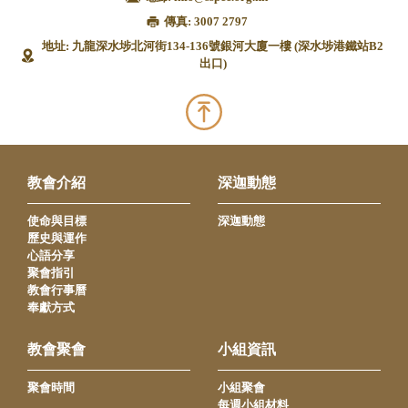
傳真: 3007 2797
地址: 九龍深水埗北河街134-136號銀河大廈一樓 (深水埗港鐵站B2
出口)
教會介紹
深迦動態
使命與目標
深迦動態
歷史與運作
心語分享
聚會指引
教會行事曆
奉獻方式
教會聚會
小組資訊
聚會時間
小組聚會
每週小組材料