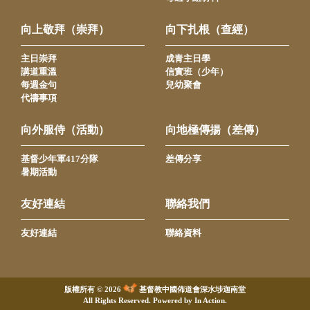
向上敬拜（崇拜）
向下扎根（查經）
主日崇拜
成青主日學
講道重溫
信實班（少年）
每週金句
兒幼聚會
代禱事項
向外服侍（活動）
向地極傳揚（差傳）
基督少年軍417分隊
差傳分享
暑期活動
友好連結
聯絡我們
友好連結
聯絡資料
版權所有 © 2026
基督教中國佈道會深水埗迦南堂
All Rights Reserved. Powered by
In Action
.