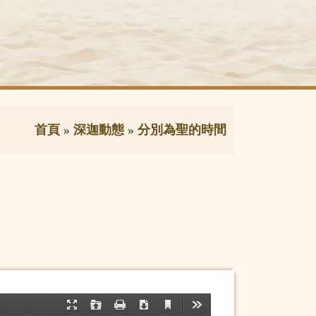
首頁
»
深迦動態
»
分別為聖的時間