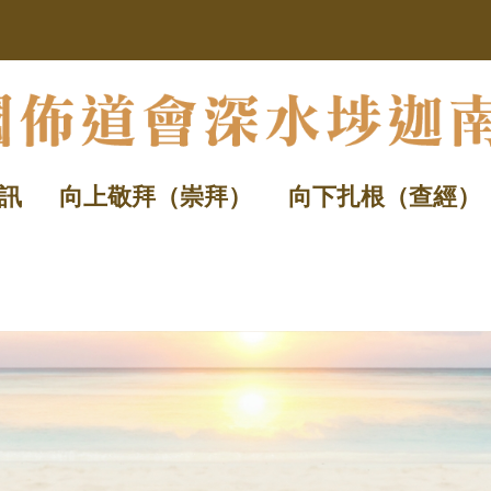
訊
向上敬拜（崇拜）
向下扎根（查經）