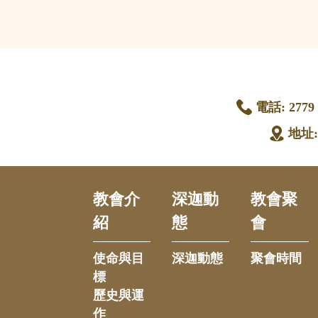
電話:
2779 
地址
教會介
深迦動
教會聚
紹
態
會
使命與目
深迦動態
聚會時間
標
歷史與運
作