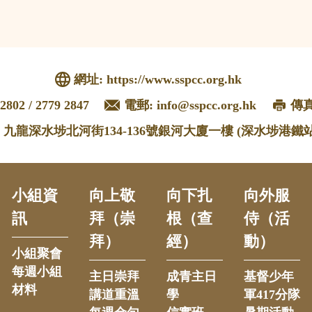
網址:
https://www.sspcc.org.hk
2802 / 2779 2847
電郵:
info@sspcc.org.hk
傳真:
: 九龍深水埗北河街134-136號銀河大廈一樓 (深水埗港鐵站
小組資
向上敬
向下扎
向外服
訊
拜（崇
根（查
侍（活
拜）
經）
動）
小組聚會
每週小組
主日崇拜
成青主日
基督少年
材料
講道重溫
學
軍417分隊