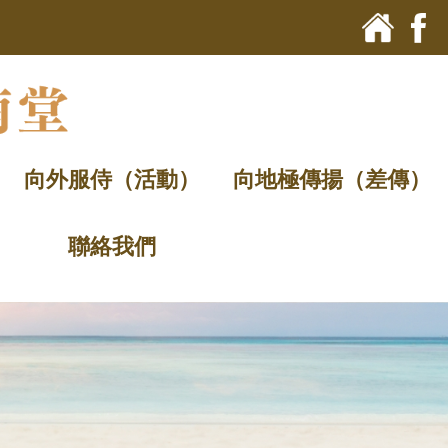
向外服侍（活動）
向地極傳揚（差傳）
聯絡我們