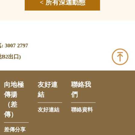
< 所有深迦動態
 3007 2797
B2出口)
向地極
友好連
聯絡我
傳揚
結
們
（差
友好連結
聯絡資料
傳）
差傳分享