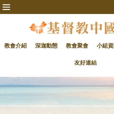
教會介紹
深迦動態
教會聚會
小組資
友好連結