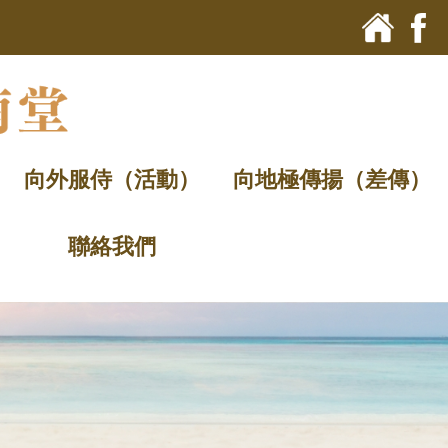
向外服侍（活動）
向地極傳揚（差傳）
聯絡我們