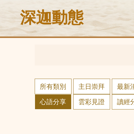
深迦動態
所有類別
主日崇拜
最新
心語分享
雲彩見證
讀經