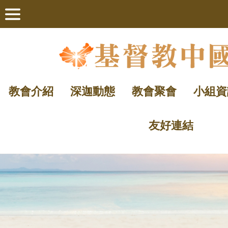
教會介紹
深迦動態
教會聚會
小組資
友好連結