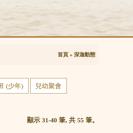
首頁
»
深迦動態
 (少年)
兒幼聚會
顯示 31-40 筆, 共 55 筆。